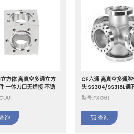
通立方体 高真空多通立方
CF六通 高真空多通
件 一体刀口无焊接 不锈
头 SS304/SS316
通 SS304 SS316L方形
道连接件 CF16-CF10
CU01
型号:FXG61
体 适用于真空半导体用法
定不锈钢法兰
 CF16-200
查询
查询