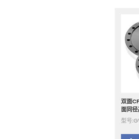
双面CF法
面同径
锈钢耐
型号:G
适用于在