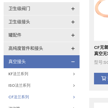
卫生级阀门
隔膜阀
卫生级接头
蝶阀
ASME BPE管件
罐配件
球阀
无菌管件 DIN11864
CF无氧
排气阀
高纯度管件和接头
真空无
止回阀
卫生级卡箍接头
清洁球
兰铜密封
硬密封接头QCR系列
真空接头
型号:S
CF35
泄压阀
卫生管件
过滤器
微焊接头
KF法兰系列
取样阀
卫生级活接头
液位计
长焊接头
ISO法兰系列
分流座阀
管支架
人孔盖
同轴接头
CF法兰系列
防混阀
定制配件
视镜
焊接管