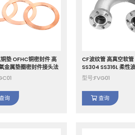
铜垫 OFHC铜密封件 高
CF波纹管 高真空软管
氧金属垫圈密封件接头法
SS304 SS316L 柔
件 真空垫圈 CF16-
连接管件 真空大气压
GC01
型号:FVG01
0
CF16/CF35/CF63
查询
查询