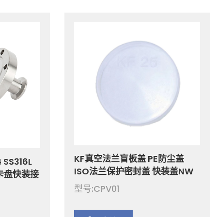
KF真空法兰盲板盖 PE防尘盖
SS316L
ISO法兰保护密封盖 快装盖NW
卡盘快装接
卡盘接头盖CF堵头白色透明塑料
F16-KF50
型号:CPV01
盖