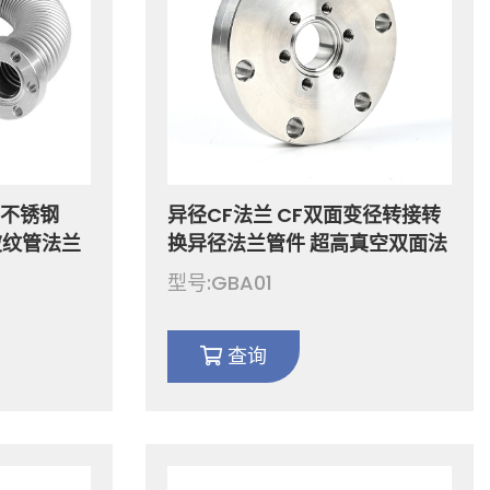
 不锈钢
异径CF法兰 CF双面变径转接转
性波纹管法兰
换异径法兰管件 超高真空双面法
兰 公制螺栓孔 通孔
型号:GBA01
 长度可定制
SS304/SS316L CF刀口式转换
接头
查询