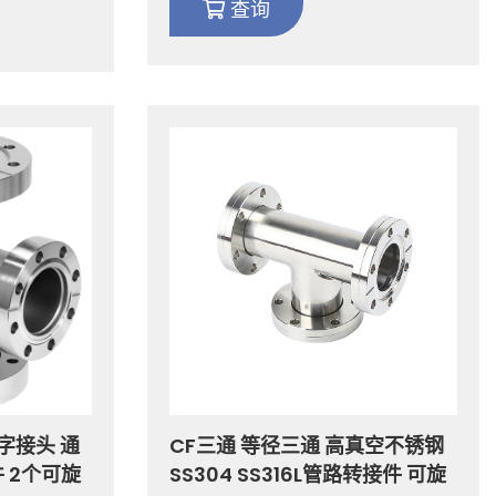
查询
字接头 通
CF三通 等径三通 高真空不锈钢
 2个可旋
SS304 SS316L管路转接件 可旋