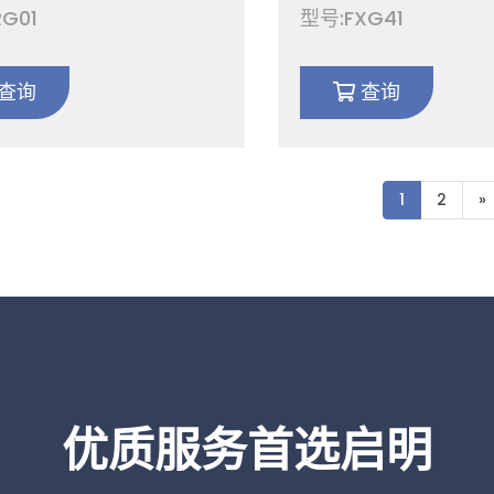
/固定锥形异径适配器 真
转固定活套 不锈钢SS3
G01
型号:FXG41
系统用 CF25-100
SS316L十字法兰管件CF
查询
查询
1
2
»
优质服务首选启明