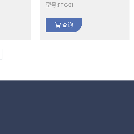
04
转/固定等径三通活套法兰接
型号:FTG01
16-100
头，适用于半导体 CF16-100
查询