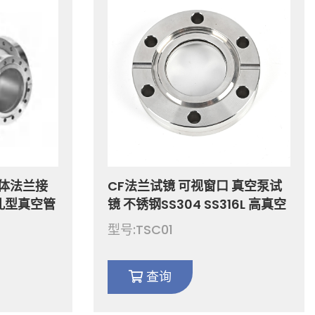
腔体法兰接
CF法兰试镜 可视窗口 真空泵试
L通孔型真空管
镜 不锈钢SS304 SS316L 高真空
0 活套/固
一体式法兰视窗 通孔 钢化钠钙/
型号:TSC01
硼硅酸盐玻璃 CF16-CF100
查询