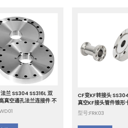
兰 SS304 SS316L 双
CF变KF转接头 SS304 
高真空通孔法兰连接件 不
真空KF接头管件锥形
高低温高真空半导体接头
头 CF16-CF150 to K
WD01
型号:FRK03
真空半导体 CF16-250
不锈钢CF真空接头