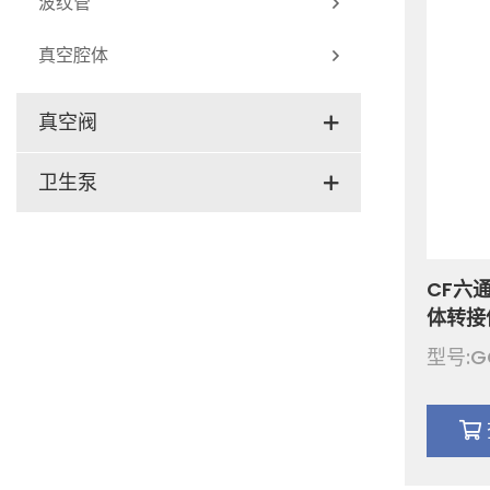
波纹管
角座阀
真空腔体
罐底阀
真空阀
恒压阀
蝶阀
卫生泵
球阀
卫生级离心泵
止回阀
CF六
凸轮泵
体转接
挡板阀
钢四方六
型号:G
方体腔
插板阀
兰连接件
节流阀